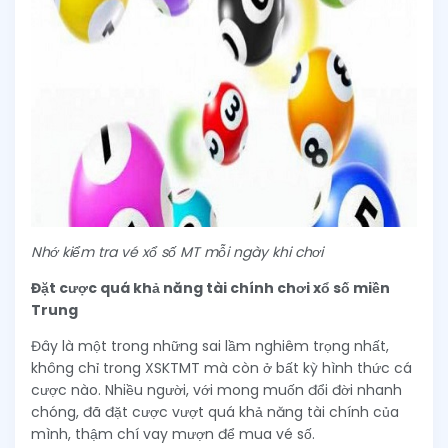
Nhớ kiểm tra vé xổ số MT mỗi ngày khi chơi
Đặt cược quá khả năng tài chính chơi xổ số miền
Trung
Đây là một trong những sai lầm nghiêm trọng nhất,
không chỉ trong XSKTMT mà còn ở bất kỳ hình thức cá
cược nào. Nhiều người, với mong muốn đổi đời nhanh
chóng, đã đặt cược vượt quá khả năng tài chính của
mình, thậm chí vay mượn để mua vé số.