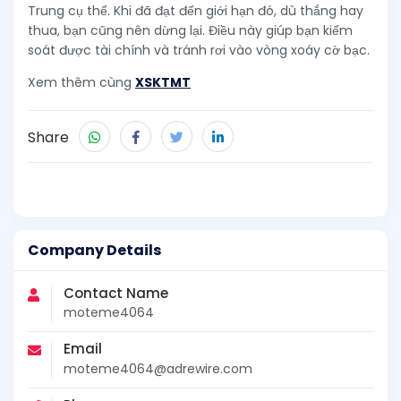
Trung cụ thể. Khi đã đạt đến giới hạn đó, dù thắng hay
thua, bạn cũng nên dừng lại. Điều này giúp bạn kiểm
soát được tài chính và tránh rơi vào vòng xoáy cờ bạc.
Xem thêm cùng
XSKTMT
Share
Company Details
Contact Name
moteme4064
Email
moteme4064@adrewire.com