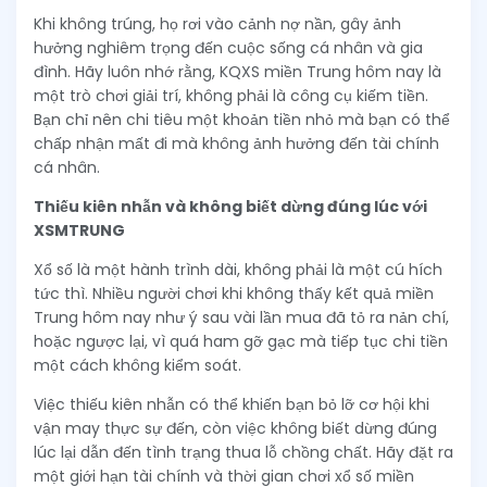
Khi không trúng, họ rơi vào cảnh nợ nần, gây ảnh
hưởng nghiêm trọng đến cuộc sống cá nhân và gia
đình. Hãy luôn nhớ rằng, KQXS miền Trung hôm nay là
một trò chơi giải trí, không phải là công cụ kiếm tiền.
Bạn chỉ nên chi tiêu một khoản tiền nhỏ mà bạn có thể
chấp nhận mất đi mà không ảnh hưởng đến tài chính
cá nhân.
Thiếu kiên nhẫn và không biết dừng đúng lúc với
XSMTRUNG
Xổ số là một hành trình dài, không phải là một cú hích
tức thì. Nhiều người chơi khi không thấy kết quả miền
Trung hôm nay như ý sau vài lần mua đã tỏ ra nản chí,
hoặc ngược lại, vì quá ham gỡ gạc mà tiếp tục chi tiền
một cách không kiểm soát.
Việc thiếu kiên nhẫn có thể khiến bạn bỏ lỡ cơ hội khi
vận may thực sự đến, còn việc không biết dừng đúng
lúc lại dẫn đến tình trạng thua lỗ chồng chất. Hãy đặt ra
một giới hạn tài chính và thời gian chơi xổ số miền