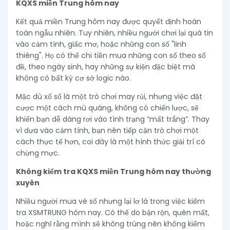
KQXS miền Trung hôm nay
Kết quả miền Trung hôm nay được quyết định hoàn
toàn ngẫu nhiên. Tuy nhiên, nhiều người chơi lại quá tin
vào cảm tính, giấc mơ, hoặc những con số "linh
thiêng". Họ có thể chi tiền mua những con số theo số
đề, theo ngày sinh, hay những sự kiện đặc biệt mà
không có bất kỳ cơ sở logic nào.
Mặc dù xổ số là một trò chơi may rủi, nhưng việc đặt
cược một cách mù quáng, không có chiến lược, sẽ
khiến bạn dễ dàng rơi vào tình trạng “mất trắng”. Thay
vì dựa vào cảm tính, bạn nên tiếp cận trò chơi một
cách thực tế hơn, coi đây là một hình thức giải trí có
chừng mực.
Không kiểm tra KQXS miền Trung hôm nay thường
xuyên
Nhiều người mua vé số nhưng lại lơ là trong việc kiểm
tra XSMTRUNG hôm nay. Có thể do bận rộn, quên mất,
hoặc nghĩ rằng mình sẽ không trúng nên không kiểm