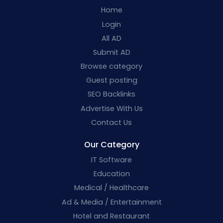
Home
Login
All AD
Submit AD
Browse category
Guest posting
SEO Backlinks
Advertise With Us
Contact Us
Our Category
IT Software
Education
Medical / Healthcare
Ad & Media / Entertainment
Hotel and Restaurant