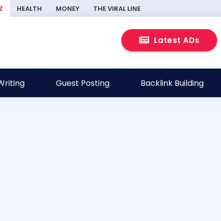
Z
HEALTH
MONEY
THE VIRAL LINE
Latest ADs
riting
Guest Posting
Backlink Building