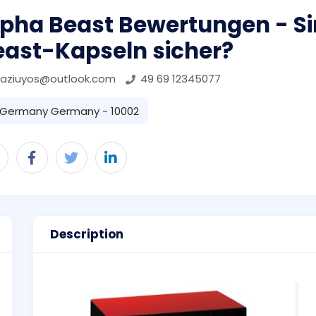
lpha Beast Bewertungen - S
east-Kapseln sicher?
vaziuyos@outlook.com
49 69 12345077
Germany Germany - 10002
Description