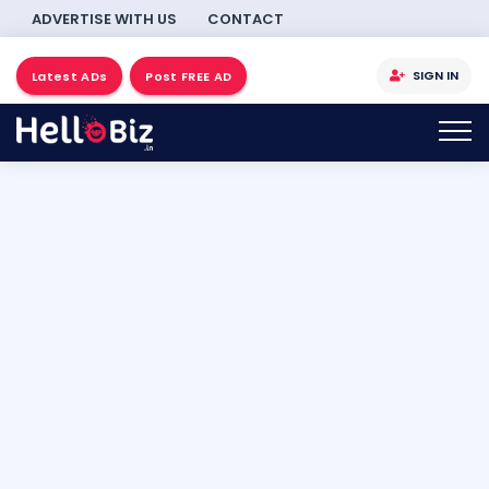
ADVERTISE WITH US
CONTACT
SIGN IN
Latest ADs
Post FREE AD