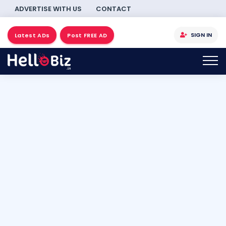
ADVERTISE WITH US
CONTACT
SIGN IN
Latest ADs
Post FREE AD