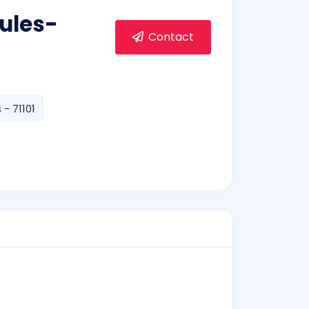
ules-
Contact
- 71101