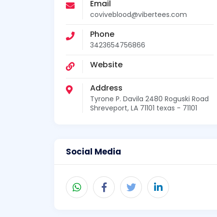
Email
coviveblood@vibertees.com
Phone
3423654756866
Website
Address
Tyrone P. Davila 2480 Roguski Road
Shreveport, LA 71101 texas - 71101
Social Media