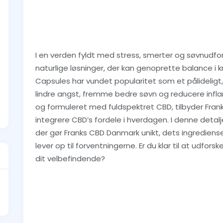
I en verden fyldt med stress, smerter og søvnudf
naturlige løsninger, der kan genoprette balance i 
Capsules har vundet popularitet som et pålideligt,
lindre angst, fremme bedre søvn og reducere infl
og formuleret med fuldspektret CBD, tilbyder Fran
integrere CBD’s fordele i hverdagen. I denne detal
der gør Franks CBD Danmark unikt, dets ingrediens
lever op til forventningerne. Er du klar til at udfor
dit velbefindende?