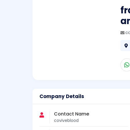
f
a
c
Company Details
Contact Name
coviveblood