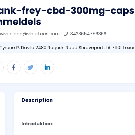
rank-frey-cbd-300mg-caps
nmeldels
oviveblood@vibertees.com
3423654756866
Tyrone P. Davila 2480 Roguski Road Shreveport, LA 71101 texas 
Description
Introduktion: