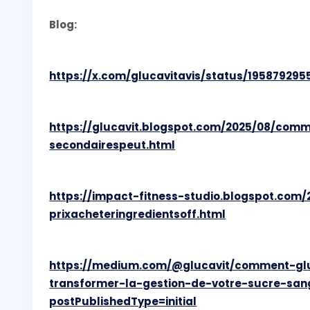
Blog:
https://x.com/glucavitavis/status/19587929
https://glucavit.blogspot.com/2025/08/comm
secondairespeut.html
https://impact-fitness-studio.blogspot.com/
prixacheteringredientsoff.html
https://medium.com/@glucavit/comment-glu
transformer-la-gestion-de-votre-sucre-san
postPublishedType=initial