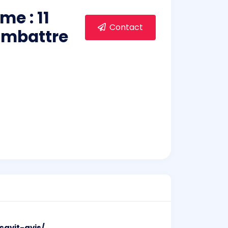
me : 11
Contact
ombattre
cavit-avis/