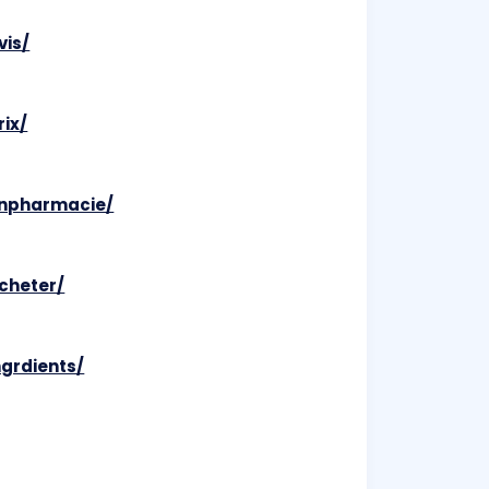
vis/
ix/
enpharmacie/
cheter/
grdients/