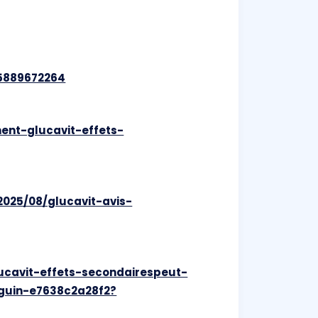
55889672264
ent-glucavit-effets-
2025/08/glucavit-avis-
cavit-effets-secondairespeut-
guin-e7638c2a28f2?