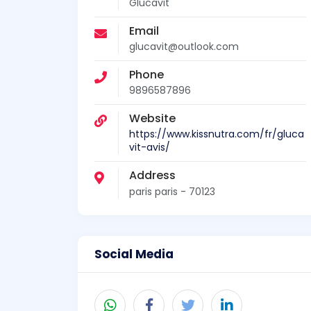
Glucavit
Email
glucavit@outlook.com
Phone
9896587896
Website
https://www.kissnutra.com/fr/gluca
vit-avis/
Address
paris paris - 70123
Social Media