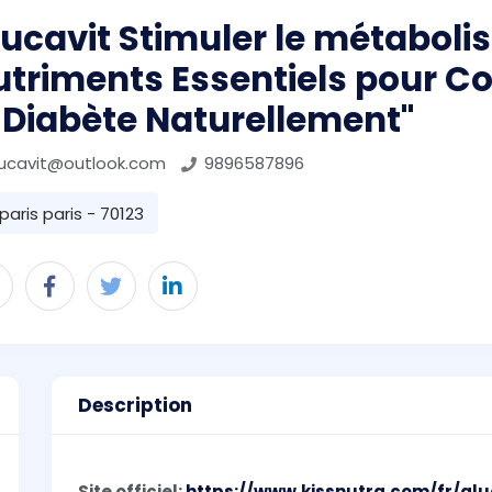
ucavit Stimuler le métabolis
utriments Essentiels pour C
 Diabète Naturellement"
lucavit@outlook.com
9896587896
paris paris - 70123
Description
Site officiel:
https://www.kissnutra.com/fr/glu