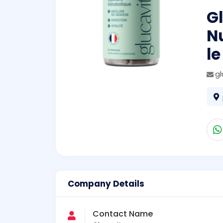
Gl
N
le
g
Company Details
Contact Name