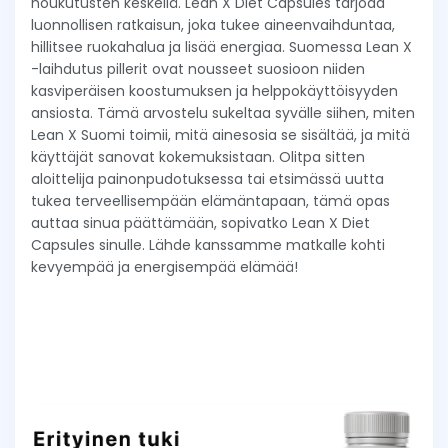
houkutusten keskellä. Lean X Diet Capsules tarjoaa
luonnollisen ratkaisun, joka tukee aineenvaihduntaa,
hillitsee ruokahalua ja lisää energiaa. Suomessa Lean X
-laihdutus pillerit ovat nousseet suosioon niiden
kasviperäisen koostumuksen ja helppokäyttöisyyden
ansiosta. Tämä arvostelu sukeltaa syvälle siihen, miten
Lean X Suomi toimii, mitä ainesosia se sisältää, ja mitä
käyttäjät sanovat kokemuksistaan. Olitpa sitten
aloittelija painonpudotuksessa tai etsimässä uutta
tukea terveellisempään elämäntapaan, tämä opas
auttaa sinua päättämään, sopivatko Lean X Diet
Capsules sinulle. Lähde kanssamme matkalle kohti
kevyempää ja energisempää elämää!