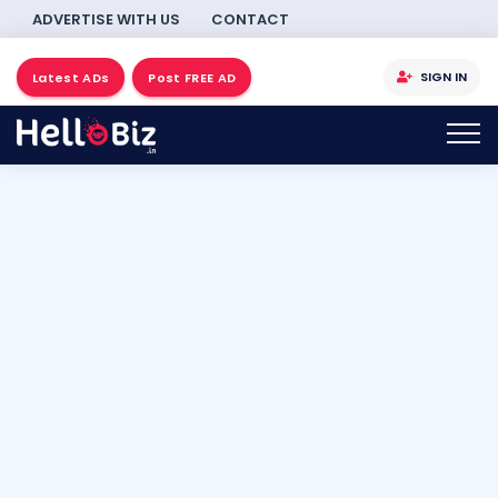
ADVERTISE WITH US
CONTACT
SIGN IN
Latest ADs
Post FREE AD