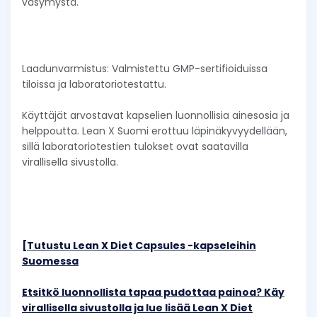
väsymystä.
Laadunvarmistus: Valmistettu GMP-sertifioiduissa
tiloissa ja laboratoriotestattu.
Käyttäjät arvostavat kapselien luonnollisia ainesosia ja
helppoutta. Lean X Suomi erottuu läpinäkyvyydellään,
sillä laboratoriotestien tulokset ovat saatavilla
virallisella sivustolla.
[Tutustu Lean X Diet Capsules -kapseleihin
Suomessa
Etsitkö luonnollista tapaa pudottaa painoa? Käy
virallisella sivustolla ja lue lisää Lean X Diet