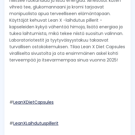
hillitsee ruokahalua ja lisää energiaa. Ainesosat kuten
vihreä tee, glukomannaani ja kromi tarjoavat
monipuolista apua terveelliseen elämäntapaan.
Käyttäjät kehuvat Lean X -laihdutus pillerit -
kapseleiden kykyä vähentää himoja, lisätä energiaa ja
tukea laihtumista, mikä tekee niistä suositun valinnan.
Laboratoriotestit ja tyytyväisyystakuu takaavat
turvallisen ostokokemuksen. Tilaa Lean X Diet Capsules
viralliselta sivustolta ja ota ensimmäinen askel kohti
terveempää ja itsevarmempaa sinua vuonna 2025!
#
LeanXDietCapsules
#
LeanXLaihdutuspillerit