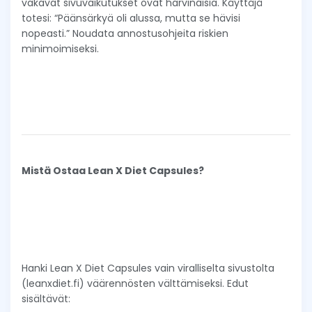
vakavat sivuvaikutukset ovat harvinaisia. Käyttäjä
totesi: “Päänsärkyä oli alussa, mutta se hävisi
nopeasti.” Noudata annostusohjeita riskien
minimoimiseksi.
Mistä Ostaa Lean X Diet Capsules?
Hanki Lean X Diet Capsules vain viralliselta sivustolta
(leanxdiet.fi) väärennösten välttämiseksi. Edut
sisältävät: