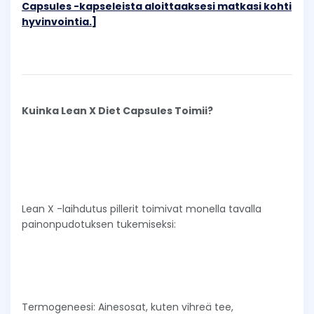
Capsules -kapseleista aloittaaksesi matkasi kohti
hyvinvointia.]
Kuinka Lean X Diet Capsules Toimii?
Lean X -laihdutus pillerit toimivat monella tavalla
painonpudotuksen tukemiseksi:
Termogeneesi: Ainesosat, kuten vihreä tee,