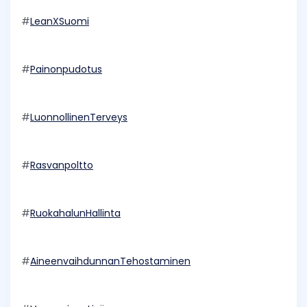
#
LeanXSuomi
#
Painonpudotus
#
LuonnollinenTerveys
#
Rasvanpoltto
#
RuokahalunHallinta
#
AineenvaihdunnanTehostaminen