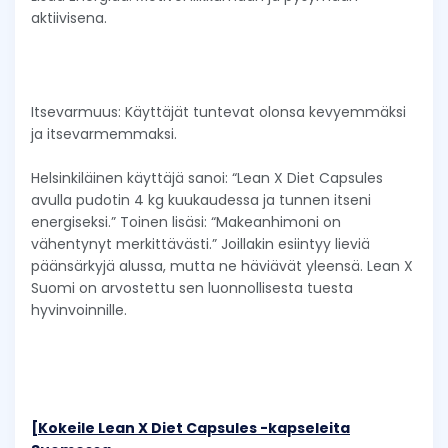
aktiivisena.
Itsevarmuus: Käyttäjät tuntevat olonsa kevyemmäksi
ja itsevarmemmaksi.
Helsinkiläinen käyttäjä sanoi: “Lean X Diet Capsules
avulla pudotin 4 kg kuukaudessa ja tunnen itseni
energiseksi.” Toinen lisäsi: “Makeanhimoni on
vähentynyt merkittävästi.” Joillakin esiintyy lieviä
päänsärkyjä alussa, mutta ne häviävät yleensä. Lean X
Suomi on arvostettu sen luonnollisesta tuesta
hyvinvoinnille.
[Kokeile Lean X Diet Capsules -kapseleita