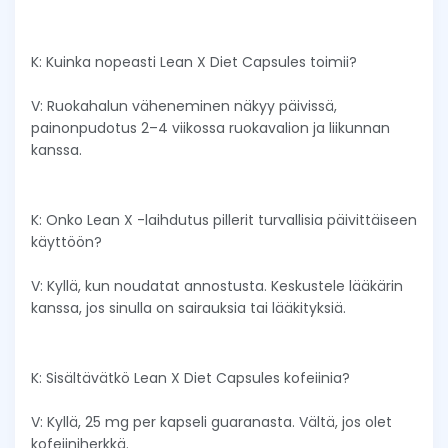
K: Kuinka nopeasti Lean X Diet Capsules toimii?
V: Ruokahalun väheneminen näkyy päivissä,
painonpudotus 2–4 viikossa ruokavalion ja liikunnan
kanssa.
K: Onko Lean X -laihdutus pillerit turvallisia päivittäiseen
käyttöön?
V: Kyllä, kun noudatat annostusta. Keskustele lääkärin
kanssa, jos sinulla on sairauksia tai lääkityksiä.
K: Sisältävätkö Lean X Diet Capsules kofeiinia?
V: Kyllä, 25 mg per kapseli guaranasta. Vältä, jos olet
kofeiiniherkkä.