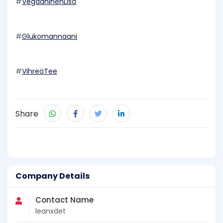
#
VegaaninenLisä
#
Glukomannaani
#
VihreäTee
Share
Company Details
Contact Name
leanxdet