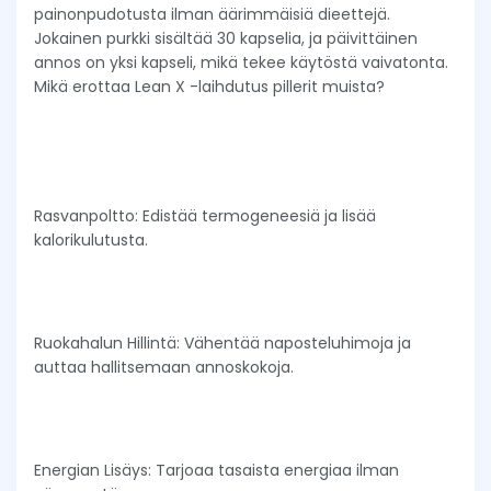
painonpudotusta ilman äärimmäisiä dieettejä.
Jokainen purkki sisältää 30 kapselia, ja päivittäinen
annos on yksi kapseli, mikä tekee käytöstä vaivatonta.
Mikä erottaa Lean X -laihdutus pillerit muista?
Rasvanpoltto: Edistää termogeneesiä ja lisää
kalorikulutusta.
Ruokahalun Hillintä: Vähentää naposteluhimoja ja
auttaa hallitsemaan annoskokoja.
Energian Lisäys: Tarjoaa tasaista energiaa ilman