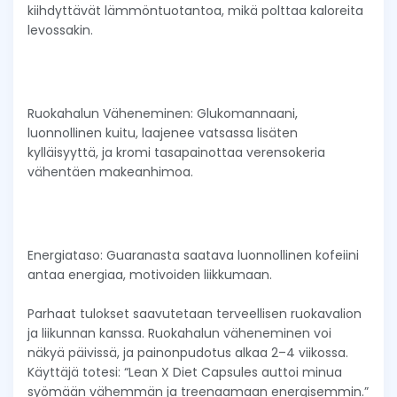
kiihdyttävät lämmöntuotantoa, mikä polttaa kaloreita
levossakin.
Ruokahalun Väheneminen: Glukomannaani,
luonnollinen kuitu, laajenee vatsassa lisäten
kylläisyyttä, ja kromi tasapainottaa verensokeria
vähentäen makeanhimoa.
Energiataso: Guaranasta saatava luonnollinen kofeiini
antaa energiaa, motivoiden liikkumaan.
Parhaat tulokset saavutetaan terveellisen ruokavalion
ja liikunnan kanssa. Ruokahalun väheneminen voi
näkyä päivissä, ja painonpudotus alkaa 2–4 viikossa.
Käyttäjä totesi: “Lean X Diet Capsules auttoi minua
syömään vähemmän ja treenaamaan energisemmin.”