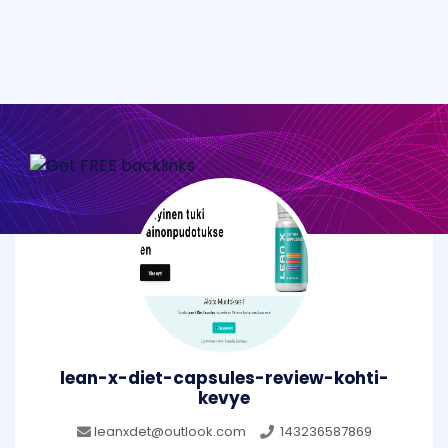
lean-x-diet-capsules-review-kohti-
kevye
leanxdet@outlook.com
143236587869