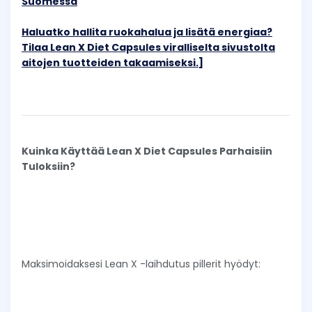
Suomessa
Haluatko hallita ruokahalua ja lisätä energiaa?
Tilaa Lean X Diet Capsules viralliselta sivustolta
aitojen tuotteiden takaamiseksi.]
Kuinka Käyttää Lean X Diet Capsules Parhaisiin
Tuloksiin?
Maksimoidaksesi Lean X -laihdutus pillerit hyödyt: