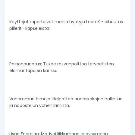
Käyttäjät raportoivat monia hyötyjä Lean X -laihdutus
pillerit -kapseleista:
Painonpudotus: Tukee rasvanpolttoa terveellisten
elämäntapojen kanssa.
Vähemmän Himoja: Helpottaa annoskokojen hallintaa
ja napostelun vähentämistä.
Lisää Energiaa: Motivoi liikkumaan ja pysymään