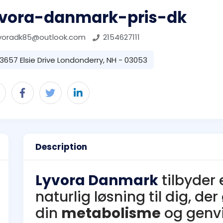
yvora-danmark-pris-dk
yvoradk85@outlook.com
2154627111
3657 Elsie Drive Londonderry, NH - 03053
Description
Lyvora Danmark
tilbyder
naturlig løsning til dig, de
din
metabolisme
og genvi