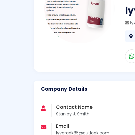
l
l
Company Details
Contact Name
Stanley J. Smith
Email
lyvoradk85@outlook.com