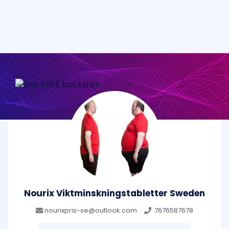
Nourix Viktminskningstabletter Sweden
nourixpris-se@outlook.com
7676587678