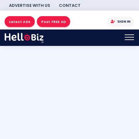
ADVERTISE WITH US
CONTACT
SIGN IN
Latest ADs
Post FREE AD