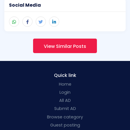
Social Media
View Similar Posts
Quick link
Home
Login
All AD
Submit AD
Browse category
Guest posting