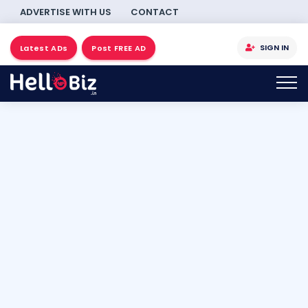
ADVERTISE WITH US
CONTACT
SIGN IN
Latest ADs
Post FREE AD