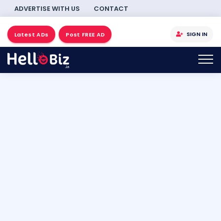
ADVERTISE WITH US
CONTACT
SIGN IN
Latest ADs
Post FREE AD