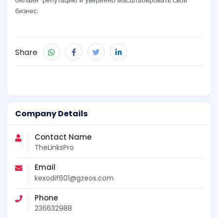
онлайн-репутацию и уверенно масштабировать свой
бизнес.
Share
Company Details
Contact Name
TheLinksPro
Email
kexodif601@gzeos.com
Phone
236632988