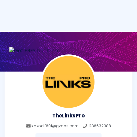
TheLinksPro
kexodif601@gzeos.com
236632988