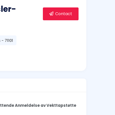
ler-
Contact
- 71101
ttende Anmeldelse av Vekttapstøtte