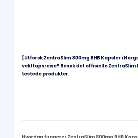
[Utforsk ZentraSlim 800mg BHB Kapsler i Norge] 
vekttapsreise? Besøk det offisielle ZentraSlim
testede produkter.
Hvordan fungerer ZentraSlim 800mg BHB Kapsl