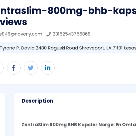
entraslim-800mg-bhb-kaps
eviews
ss846@naverly.com
23152543756868
Tyrone P. Davila 2480 Roguski Road Shreveport, LA 71101 texas 
Description
ZentraSlim 800mg BHB Kapsler Norge: En Omfa