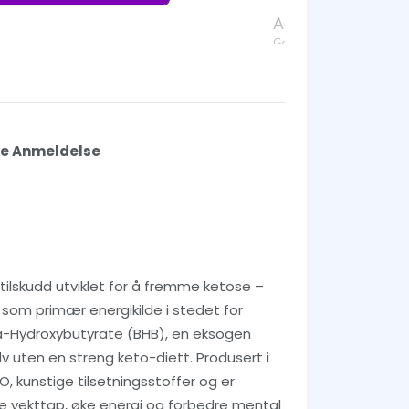
ge Anmeldelse
ilskudd utviklet for å fremme ketose –
 som primær energikilde i stedet for
ta-Hydroxybutyrate (BHB), en eksogen
v uten en streng keto-diett. Produsert i
MO, kunstige tilsetningsstoffer og er
te vekttap, øke energi og forbedre mental