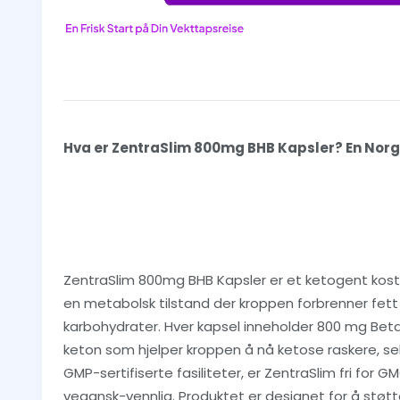
Hva er ZentraSlim 800mg BHB Kapsler? En Nor
ZentraSlim 800mg BHB Kapsler er et ketogent kostt
en metabolsk tilstand der kroppen forbrenner fett
karbohydrater. Hver kapsel inneholder 800 mg Be
keton som hjelper kroppen å nå ketose raskere, sel
GMP-sertifiserte fasiliteter, er ZentraSlim fri for G
vegansk-vennlig. Produktet er designet for å støt