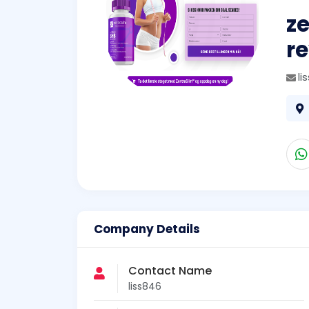
z
r
li
Company Details
Contact Name
liss846