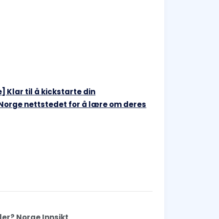
Klar til å kickstarte din
 Norge nettstedet for å lære om deres
er? Norge Innsikt